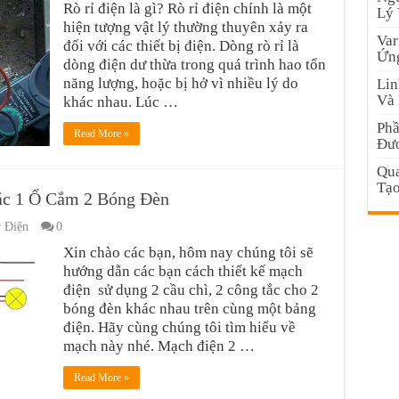
Rò rỉ điện là gì? Rò rỉ điện chính là một
Lý
hiện tượng vật lý thường thuyên xảy ra
Var
đối với các thiết bị điện. Dòng rò rỉ là
Ứng
dòng điện dư thừa trong quá trình hao tổn
năng lượng, hoặc bị hở vì nhiều lý do
Lin
Và 
khác nhau. Lúc …
Phầ
Read More »
Đư
Qua
Tạo
ắc 1 Ổ Cắm 2 Bóng Đèn
 Điện
0
Xin chào các bạn, hôm nay chúng tôi sẽ
hướng dẫn các bạn cách thiết kế mạch
điện sử dụng 2 cầu chì, 2 công tắc cho 2
bóng đèn khác nhau trên cùng một bảng
điện. Hãy cùng chúng tôi tìm hiểu về
mạch này nhé. Mạch điện 2 …
Read More »