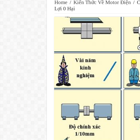
Home
/
Kiến Thức Về Motor Điện
/
C
Lợi 0 Hại