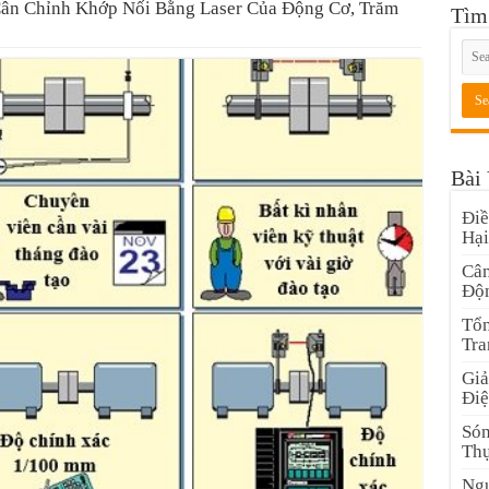
ân Chỉnh Khớp Nối Bằng Laser Của Động Cơ, Trăm
Tìm
Bài 
Điề
Hại
Cân
Độn
Tổn
Tra
Giả
Điệ
Són
Thự
Ngu