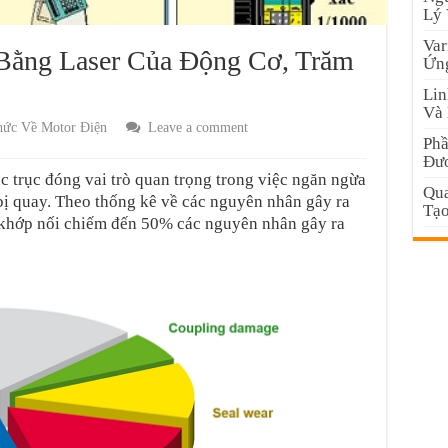
Lý
Var
Bằng Laser Của Động Cơ, Trăm
Ứng
Lin
Và 
hức Về Motor Điện
Leave a comment
Phầ
Đư
 trục đóng vai trò quan trọng trong việc ngăn ngừa
Qua
 bị quay. Theo thống kê về các nguyên nhân gây ra
Tạo
m khớp nối chiếm đến 50% các nguyên nhân gây ra