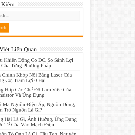
 Kiếm
Viết Liên Quan
u Khiển Động Cơ DC, So Sánh Lợi
 Của Từng Phương Pháp
 Chỉnh Khớp Nối Bằng Laser Của
g Cơ, Trăm Lợi 0 Hại
g Hợp Các Chế Độ Làm Việc Của
nsistor Và Ứng Dụng
i Mã Nguồn Điện Áp, Nguồn Dòng,
n Trở Nguồn Là Gì?
g Hài Là Gì, Ảnh Hưởng, Ứng Dụng
c Tế Của Vào Mạch Điện
ồn Tổ Ong Là Gì, Cấu Tạo, Nguyên