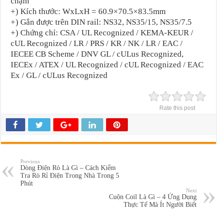
chậm
+) Kích thước: WxLxH = 60.9×70.5×83.5mm
+) Gắn được trên DIN rail: NS32, NS35/15, NS35/7.5
+) Chứng chỉ: CSA / UL Recognized / KEMA-KEUR /
cUL Recognized / LR / PRS / KR / NK / LR / EAC /
IECEE CB Scheme / DNV GL / cULus Recognized,
IECEx / ATEX / UL Recognized / cUL Recognized / EAC
Ex / GL / cULus Recognized
Rate this post
Previous
Dòng Điện Rò Là Gì – Cách Kiểm
Tra Rò Rỉ Điện Trong Nhà Trong 5
Phút
Next
Cuộn Coil Là Gì – 4 Ứng Dụng
Thực Tế Mà Ít Người Biết