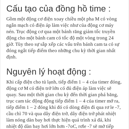
Cấu tạo của đồng hồ time :
Gồm một động cơ điện xoay chiều một pha M có vòng
ngắn mạch có điện áp làm việc như của động cơ máy
nén. Trục động cơ qua một bánh răng giảm tốc truyền
động cho một bánh cam có tốc độ một vòng trong 24
giờ. Tùy theo sự sắp xếp các vấu trên bánh cam ta có sự
đóng ngắt tiếp điểm theo những chu kỳ thời gian nhất
định.
Nguyên lý hoạt động :
Khi cấp điện cho tủ lạnh, tiếp điểm 1 – 4 của timer đóng,
động cơ M có điện trở lớn có đủ điện áp làm việc sẽ
quay. Sau một thời gian chu kỳ đến thời gian phá băng,
trục cam tác động động tiếp điểm 1 – 4 của timer mở ra,
tiếp điểm 1 – 2 đóng khi đó có dòng điện đi qua rơ le -7,
cầu chì 70 và qua dây điện trở, dây điện trở phát nhiệt
làm nóng dàn bay hơi thực hiện quá trình xả đá, khi
nhiệt độ dàn bay hơi lớn hơn -7oC, rơle -7 sẽ mở tiếp